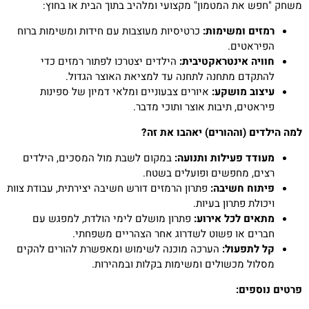
משחק "חפש את המטמון" מקצועי ומלהיב בתוך הבית או בחוץ:
רמזים ומשימות:
כרטיסיות מעוצבות עם חידות ומשימות ברוח
הפיראטים.
חוויה אינטראקטיבית:
הילדים יצטרכו לפתור רמזים כדי
להתקדם מתחנה לתחנה עד למציאת האוצר הגדול.
עיצוב מושקע:
איורים צבעוניים ומלאי דמיון של ספינות
פיראטים, תיבות אוצר ותוכי מדבר.
למה הילדים (וההורים) יאהבו את זה?
מעודד פעילות ותנועה:
במקום לשבת מול המסכים, הילדים
רצים, מחפשים ופועלים בשטח.
פיתוח חשיבה:
פתרון הרמזים דורש חשיבה יצירתית, עבודת צוות
ויכולת פתרון בעיות.
מתאים לכל אירוע:
פתרון מושלם לימי הולדת, למפגש עם
חברים או פשוט לשדרוג אחר הצהריים משפחתי.
קל לתפעול:
הערכה מוכנה לשימוש ומאפשרת להורים להקים
מסלול מכשולים ומשימות בקלות ובמהירות.
פרטים נוספים: