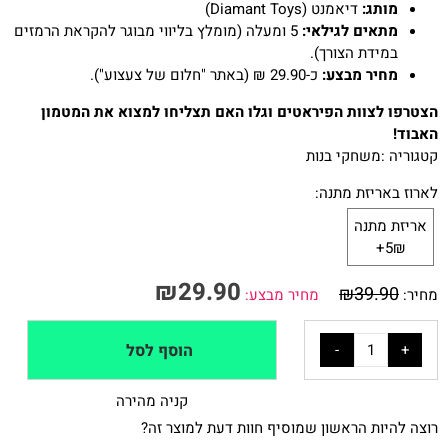
מותג:
דיאמנט (Diamant Toys)
מתאים לגילאי:
5 ומעלה (מומלץ בליווי מבוגר להקראת הרמזים
במידת הצורך).
מחיר מבצע:
כ-29.90 ₪ (באתר "חלום של צעצוע").
הצטרפו לצוות הפיראטים וגלו האם תצליחו למצוא את המטמון
האבוד!
קטגוריה :
משחקי בנות
לארוז באריזת מתנה:
אריזת מתנה
5₪+
₪
29.90
₪
39.90
מחיר:
מחיר מבצע:
הוסף לסל
קניה מהירה
רוצה להיות הראשון שמוסיף חוות דעת למוצר זה?